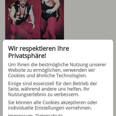
Wir respektieren Ihre
Privatsphäre!
Um Ihnen die bestmögliche Nutzung unserer
Quelle: Bild
Website zu ermöglichen, verwenden wir
Cookies und ähnliche Technologien.
Und vor einiger Zeit sind Sie an Alzheimer erkrankt…
Einige sind essenziell für den Betrieb der
Seite, während andere uns helfen, Ihr
„Da begann erst der schwerste Kampf meines Lebens. Aber
Nutzungserlebnis zu verbessern.
es ist nicht meine Art aufzugeben. Letztes Jahr habe ich
Sie können alle Cookies akzeptieren oder
mich einer neuen Therapie unterzogen und ließ mich in
individuelle Einstellungen vornehmen.
einer Klinik für Neurologie mit Schallwellen behandeln.*
Impressum
Datenschutz
Seitdem kann ich wieder ganze Sätze sprechen. Vor der