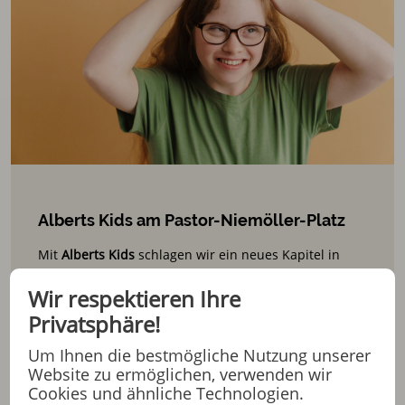
Alberts Kids am Pastor-Niemöller-Platz
Mit
Alberts Kids
schlagen wir ein neues Kapitel in
unserer Stiftung auf: Zum ersten Mal richten wir
Wir respektieren Ihre
unser Assistenz-Angebot an
Kinder und Jugendliche
–
Privatsphäre!
und schaffen einen Ort, der Sicherheit, Entwicklung
und Teilhabe verbindet.
Um Ihnen die bestmögliche Nutzung unserer
Website zu ermöglichen, verwenden wir
Cookies und ähnliche Technologien.
MEHR ERFAHREN