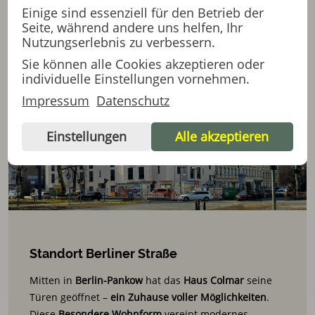
Einige sind essenziell für den Betrieb der
Seite, während andere uns helfen, Ihr
Nutzungserlebnis zu verbessern.
Sie können alle Cookies akzeptieren oder
individuelle Einstellungen vornehmen.
Impressum
Datenschutz
Einstellungen
Alle akzeptieren
Standort Berliner Straße
Mitten in
Berlin-Pankow
hat das
Haus Colmar
seine
Türen geöffnet –
ein Zuhause voller Möglichkeiten
.
Diese
Besondere Wohnform
vereint modernes