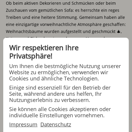
Ob beim aktiven Dekorieren und Schmücken oder beim
Zuschauen vom gemütlichen Sofa: es herrschte ein reges
Treiben und eine heitere Stimmung. Gemeinsam haben alle
eine einzigartige vorweihnachtliche Atmosphäre geschaffen:
Weihnachtsbäume wurden aufgestellt und geschmückt 🎄,
Kränze und Girlanden zieren das ganze Haus und
Wir respektieren Ihre
weihnachtliche Fensterdekoration 🎇durfte natürlich auch
nicht fehlen. Weihnachten im Haus Münster kann kommen
Privatsphäre!
😊.
Um Ihnen die bestmögliche Nutzung unserer
Website zu ermöglichen, verwenden wir
Vielen Dank für die Unterstützung – es war ein rundum
Cookies und ähnliche Technologien.
gelungener Nachmittag 💯👍.
Einige sind essenziell für den Betrieb der
Seite, während andere uns helfen, Ihr
Nutzungserlebnis zu verbessern.
Sie können alle Cookies akzeptieren oder
individuelle Einstellungen vornehmen.
Impressum
Datenschutz
Jetzt das Video zum Social Day anschauen.