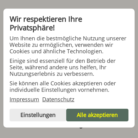
Wie würden Sie sich selbst beschreiben?
Wir respektieren Ihre
Privatsphäre!
Köster: „Ich bin ein sehr netter, lustiger Mensch und offen
für neue Dinge. Ich lerne mich immer besser selbst
Um Ihnen die bestmögliche Nutzung unserer
kennen.“
Website zu ermöglichen, verwenden wir
Cookies und ähnliche Technologien.
Sie leben noch nicht so lange in der Stiftung. Wie gefällt es
Einige sind essenziell für den Betrieb der
Ihnen hier?
Seite, während andere uns helfen, Ihr
Nutzungserlebnis zu verbessern.
Köster: „Ich mag die Menschen hier. Wenn ich mal traurig
Sie können alle Cookies akzeptieren oder
bin, werde ich aufgefangen. Ich arbeite gerne im
individuelle Einstellungen vornehmen.
TagesZentrum und habe schon neue Freunde gefunden. Mit
Impressum
Datenschutz
ihnen quatsche ich gerne oder wir gehen spazieren, am
liebsten zum Tiergehege.“
Einstellungen
Alle akzeptieren
Was machen Sie am liebsten im TagesZentrum?