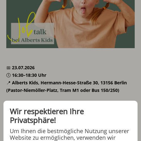
📅
23.07.2026
🕔
16:30–18:30 Uhr
📍
Alberts Kids, Hermann-Hesse-Straße 30, 13156 Berlin
(Pastor-Niemöller-Platz, Tram M1 oder Bus 150/250)
Lerne Alberts Kids persönlich kennen. Bei unserem Jobtalk
Wir respektieren Ihre
hast du die Möglichkeit, deine zukünftige Leitung
Privatsphäre!
kennenzulernen, Fragen zu stellen und mehr über unser
buntes und dynamisches Arbeitsumfeld zu erfahren.
Um Ihnen die bestmögliche Nutzung unserer
Gemeinsam machen wir einen Walk & Talk durch den
Website zu ermöglichen, verwenden wir