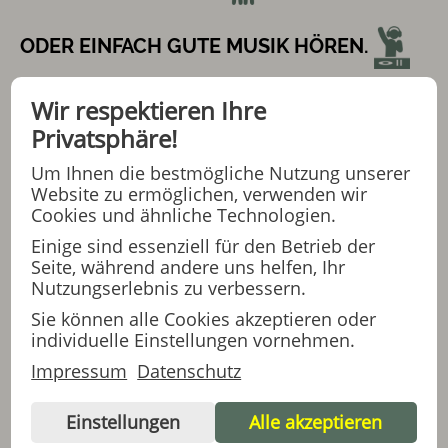
ODER EINFACH GUTE MUSIK HÖREN.
Wir respektieren Ihre
WER TANZEN WILL, IST HIER RICHTIG !
Privatsphäre!
Um Ihnen die bestmögliche Nutzung unserer
Website zu ermöglichen, verwenden wir
Cookies und ähnliche Technologien.
BEGINN: 18:00 UHR
Einige sind essenziell für den Betrieb der
Seite, während andere uns helfen, Ihr
ENDE: 20:00 UHR
Nutzungserlebnis zu verbessern.
Sie können alle Cookies akzeptieren oder
individuelle Einstellungen vornehmen.
EINTRITTS-GELD : 1,50€
Impressum
Datenschutz
Einstellungen
Alle akzeptieren
GETRÄNKE UND EINEN KLEINEN IMBISS