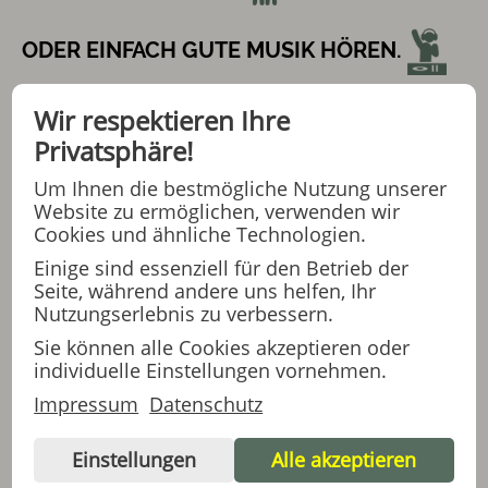
ODER EINFACH GUTE MUSIK HÖREN.
Wir respektieren Ihre
WER TANZEN WILL, IST HIER RICHTIG !
Privatsphäre!
Um Ihnen die bestmögliche Nutzung unserer
Website zu ermöglichen, verwenden wir
Cookies und ähnliche Technologien.
BEGINN: 18:00 UHR
Einige sind essenziell für den Betrieb der
Seite, während andere uns helfen, Ihr
ENDE: 20:00 UHR
Nutzungserlebnis zu verbessern.
Sie können alle Cookies akzeptieren oder
individuelle Einstellungen vornehmen.
EINTRITTS-GELD : 1,50€
Impressum
Datenschutz
Einstellungen
Alle akzeptieren
GETRÄNKE UND EINEN KLEINEN IMBISS