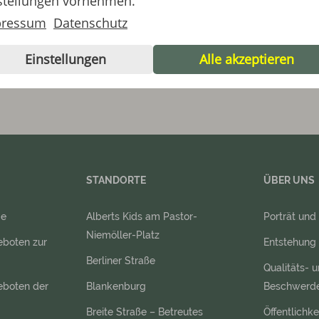
stellungen vornehmen.
pressum
Datenschutz
Einstellungen
Alle akzeptieren
STANDORTE
ÜBER UNS
ge
Alberts Kids am Pastor-
Porträt und
Niemöller-Platz
eboten zur
Entstehung
Berliner Straße
Qualitäts- 
geboten der
Blankenburg
Beschwerd
Breite Straße – Betreutes
Öffentlichke