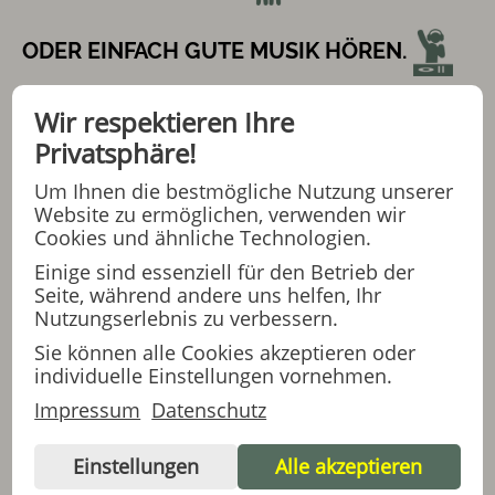
ODER EINFACH GUTE MUSIK HÖREN.
Wir respektieren Ihre
WER TANZEN WILL, IST HIER RICHTIG !
Privatsphäre!
Um Ihnen die bestmögliche Nutzung unserer
Website zu ermöglichen, verwenden wir
Cookies und ähnliche Technologien.
BEGINN: 18:00 UHR
Einige sind essenziell für den Betrieb der
Seite, während andere uns helfen, Ihr
ENDE: 20:00 UHR
Nutzungserlebnis zu verbessern.
Sie können alle Cookies akzeptieren oder
individuelle Einstellungen vornehmen.
EINTRITTS-GELD : 1,50€
Impressum
Datenschutz
Einstellungen
Alle akzeptieren
GETRÄNKE UND EINEN KLEINEN IMBISS