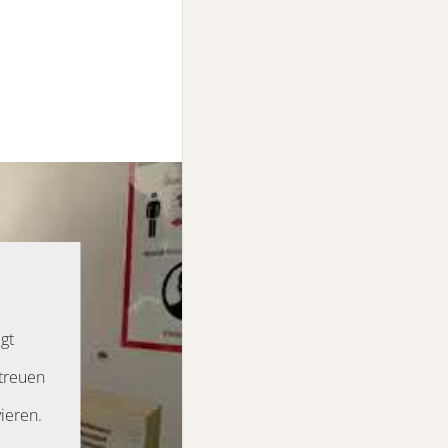
gt
etreuen
ieren.