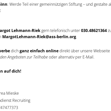
Sinn
: Werde Teil einer gemeinnützigen Stiftung – und gestalte ak
t
argot Lehmann-Riek
gern telefonisch unter
030.48621364
zu
an
MargotLehmann-Riek@ass-berlin.org
.
werbe
dich
ganz einfach online
direkt über unsere Webseite
n den Angeboten zur Teilhabe
oder alternativ per E-Mail.
n auf dich!
rea Mieske
dienst Recruiting
/47477373