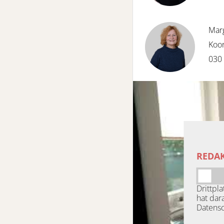
Mar
Koo
030
REDAK
Drittpl
hat dar
Datensc