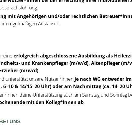
die Nutzer*innen bei der Erreichung ihrer individuellen Z
 Gesprächsführung.
 eng mit Angehörigen und/oder rechtlichen Betreuer*i
n im regelmäßigen Austausch.
er eine
erfolgreich abgeschlossene Ausbildung als Heilerz
ndheits- und Krankenpfleger (m/w/d), Altenpfleger (m/
Erzieher (m/w/d)
.
und unterstützt unsere Nutzer*innen
je nach WG entweder im
a. 6–10 & 14/15–20 Uhr) oder am Nachmittag (ca. 14–20 Uh
er*innen deine Unterstützung auch am Samstag und Sonntag b
ochenende mit den Kolleg*innen ab
.
BEI UNS