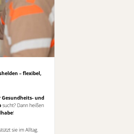
shelden – flexibel,
er Gesundheits- und
b
sucht? Dann heißen
ilhabe
!
tützt sie im Alltag.