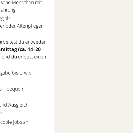
hsene Menschen mit
fahrung.
g als
er oder Altenpfleger
arbeitest du entweder
mittag (ca. 14–20
 und du erlebst einen
rgabe bis U wie
ob – bequem
 und Ausgleich
ts
 coole Jobs an