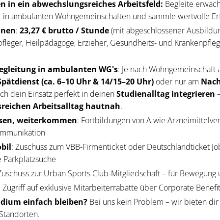
gen in ein abwechslungsreiches Arbeitsfeld:
Begleite erwac
f in ambulanten Wohngemeinschaften und sammle wertvolle Er
onen
:
23,27 € brutto / Stunde
(mit abgeschlossener Ausbildun
fleger, Heilpädagoge, Erzieher, Gesundheits- und Krankenpfleg
Begleitung in ambulanten WG's
: Je nach Wohngemeinschaft 
pätdienst (ca. 6–10 Uhr & 14/15–20 Uhr)
oder nur am
Nach
sich dein Einsatz perfekt in deinen
Studienalltag integrieren
–
reichen Arbeitsalltag hautnah
.
sen, weiterkommen
: Fortbildungen von A wie Arzneimittelve
ommunikation
bil
: Zuschuss zum VBB-Firmenticket oder Deutschlandticket J
 Parkplatzsuche
 Zuschuss zur Urban Sports Club-Mitgliedschaft – für Bewegung
: Zugriff auf exklusive Mitarbeiterrabatte über Corporate Benefi
dium einfach bleiben?
Bei uns kein Problem – wir bieten dir
Standorten.