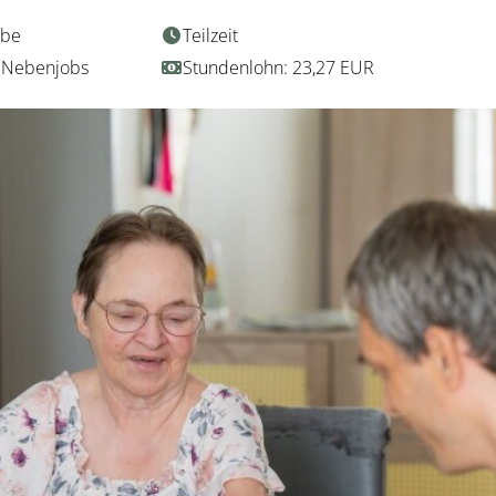
abe
Teilzeit
 / Nebenjobs
Stundenlohn: 23,27 EUR