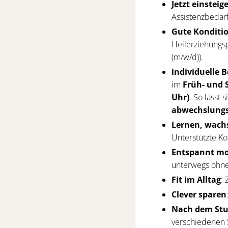
Jetzt einstei
Assistenzbedar
Gute Konditi
Heilerziehungsp
(m/w/d)).
individuelle 
im
Früh- und S
Uhr)
. So lässt 
abwechslungs
Lernen, wach
Unterstützte K
Entspannt mo
unterwegs ohne
Fit im Alltag
:
Clever sparen
Nach dem Stu
verschiedenen 