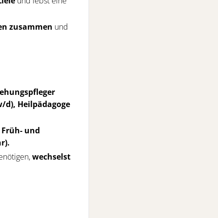
iele
und lebst eine
nnen zusammen
und
iehungspfleger
w/d), Heilpädagoge
 Früh- und
r).
enötigen,
wechselst