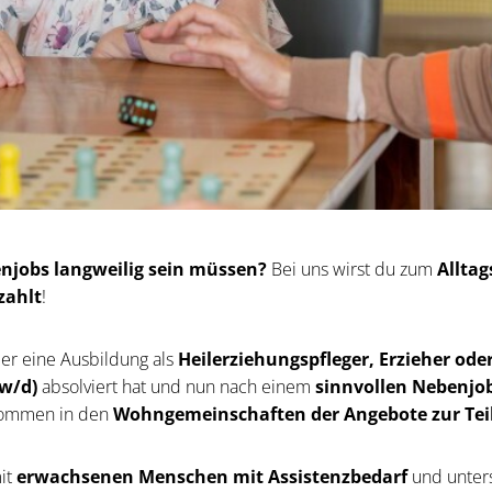
enjobs langweilig sein müssen?
Bei uns wirst du zum
Alltag
zahlt
!
der eine Ausbildung als
Heilerziehungspfleger, Erzieher od
/w/d)
absolviert hat und nun nach einem
sinnvollen Nebenjo
lkommen in den
Wohngemeinschaften der
Angebote zur Te
mit
erwachsenen Menschen mit Assistenzbedarf
und unters